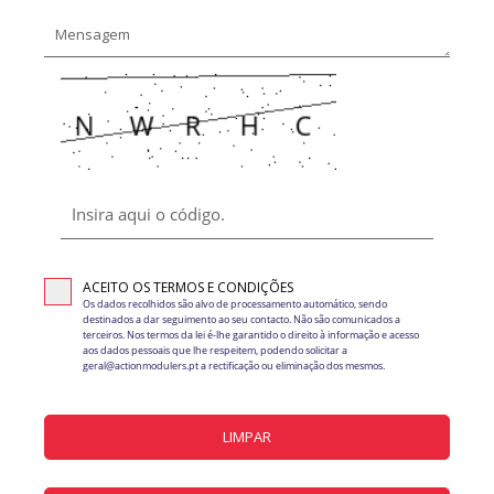
ACEITO OS TERMOS E CONDIÇÕES
Os dados recolhidos são alvo de processamento automático, sendo
destinados a dar seguimento ao seu contacto. Não são comunicados a
terceiros. Nos termos da lei é-lhe garantido o direito à informação e acesso
aos dados pessoais que lhe respeitem, podendo solicitar a
geral@actionmodulers.pt a rectificação ou eliminação dos mesmos.