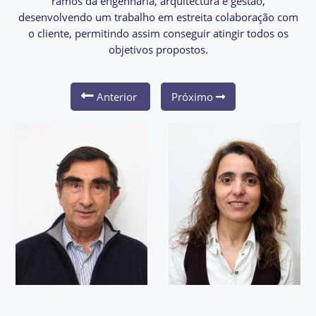
ramos da engenharia, arquitectura e gestão,
desenvolvendo um trabalho em estreita colaboração com
o cliente, permitindo assim conseguir atingir todos os
objetivos propostos.
Anterior
Próximo
Carlos Ferreira de
Castro
Sócio Gerente e
Responsável pela
Cidália Celestino
Unidade de Proteção e
Segurança
Administrativa